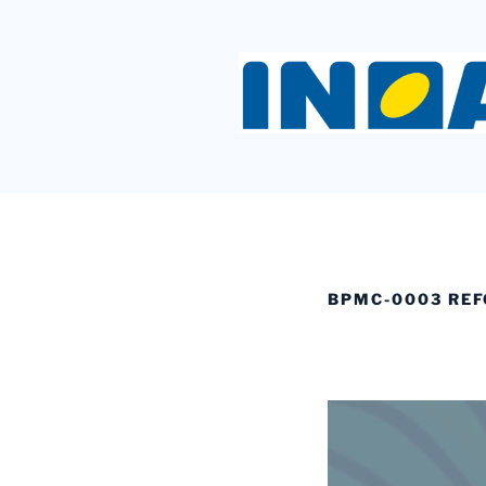
Saltar
al
contenido
INOAC MT
BPMC-0003 REF