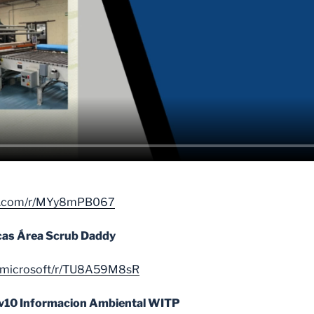
ice.com/r/MYy8mPB067
cas Área Scrub Daddy
ud.microsoft/r/TU8A59M8sR
10 Informacion Ambiental WITP