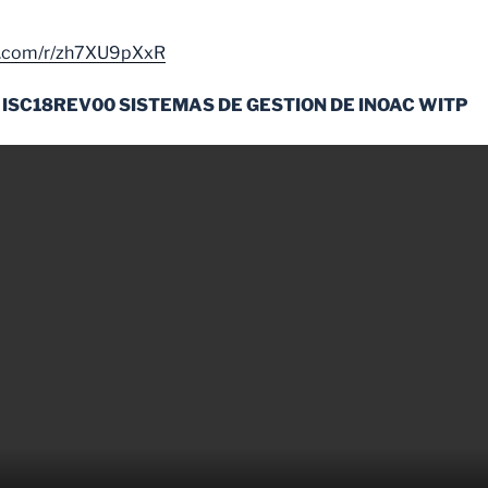
ce.com/r/zh7XU9pXxR
 ISC18REV00 SISTEMAS DE GESTION DE INOAC WITP