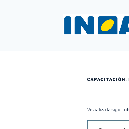
Saltar
al
contenido
INOAC MT
CAPACITACIÓN:
Visualiza la siguien