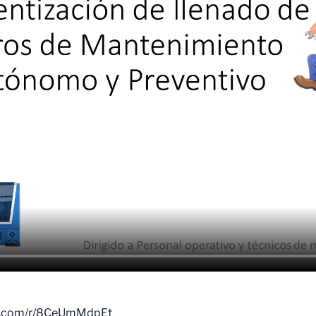
ice.com/r/8CeUmMdpEt