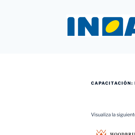
Saltar
al
contenido
INOAC MT
CAPACITACIÓN:
Visualiza la siguien