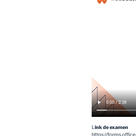
L
ink de examen
https://forms.offi