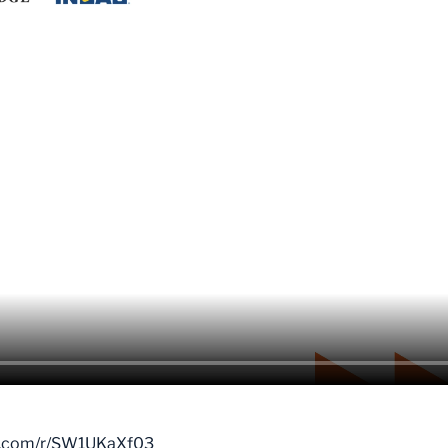
ce.com/r/SW1UKaXf03