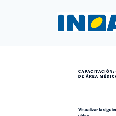
Saltar
al
contenido
INOAC MT
CAPACITACIÓN:
DE ÁREA MÉDIC
Visualizar la siguie
video