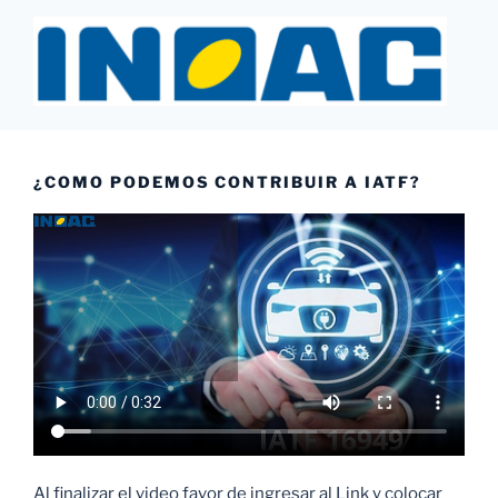
Saltar
al
contenido
INOAC MTY
¿COMO PODEMOS CONTRIBUIR A IATF?
Al finalizar el video favor de ingresar al Link y colocar