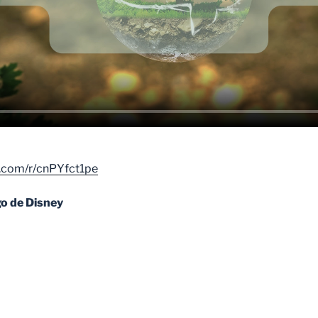
e.com/r/cnPYfct1pe
o de Disney