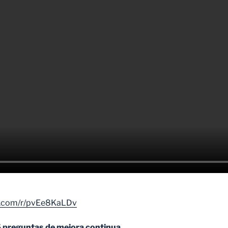
ce.com/r/pvEe8KaLDv
5 preguntas de mejora continua