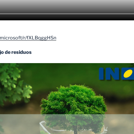
d.microsoft/r/fXLBqggHSn
jo de residuos