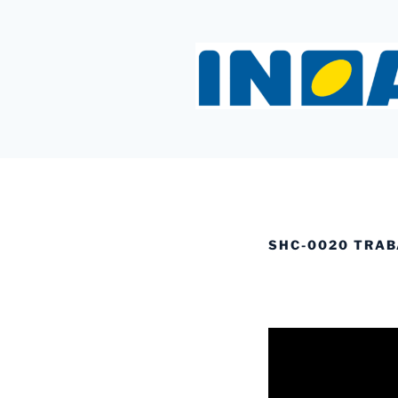
Saltar
al
contenido
INOAC MT
SHC-0020 TRAB